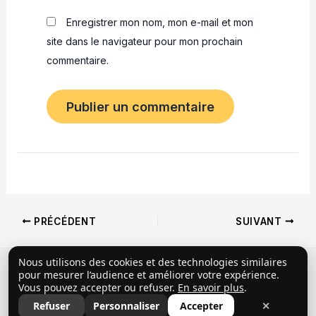
Enregistrer mon nom, mon e-mail et mon
site dans le navigateur pour mon prochain
commentaire.
Navigation
PRÉCÉDENT
SUIVANT
des
articles
Nous utilisons des cookies et des technologies similaires
Copyright © 2026 ClubProprio |
Politique de
pour mesurer l’audience et améliorer votre expérience.
Vous pouvez accepter ou refuser.
En savoir plus
.
confidentialité
|
Conditions Générales d’Utilisation
|
Refuser
Personnaliser
Accepter
✕
Mentions légales