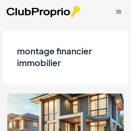
Aller
au
Mai
contenu
Men
montage financier
immobilier