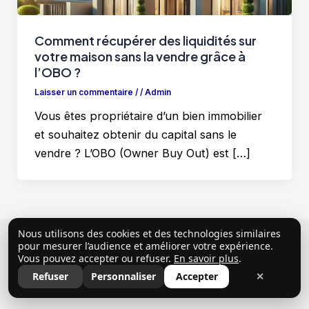
Comment récupérer des liquidités sur
votre maison sans la vendre grâce à
l’OBO ?
Laisser un commentaire
/
/
Admin
Vous êtes propriétaire d’un bien immobilier
et souhaitez obtenir du capital sans le
vendre ? L’OBO (Owner Buy Out) est […]
Nous utilisons des cookies et des technologies similaires
Copyright © 2026 ClubProprio |
Politique de
pour mesurer l’audience et améliorer votre expérience.
Vous pouvez accepter ou refuser.
En savoir plus
.
confidentialité
|
Conditions Générales d’Utilisation
|
Refuser
Personnaliser
Accepter
✕
Mentions légales