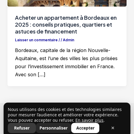
Acheter un appartement à Bordeaux en
2025 : conseils pratiques, quartiers et
astuces de financement
Laisser un commentaire
/
/
Admin
Bordeaux, capitale de la région Nouvelle-
Aquitaine, est l’une des villes les plus prisées
pour l’investissement immobilier en France.
Avec son […]
Nous utilisons des cookies et des technologies similaires
Copyright © 2026 ClubProprio |
Politique de
pour mesurer l’audience et améliorer votre expérience.
Vous pouvez accepter ou refuser.
En savoir plus
.
confidentialité
|
Conditions Générales d’Utilisation
|
Refuser
Personnaliser
Accepter
✕
Mentions légales