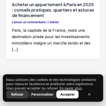
Acheter un appartement à Paris en 2025
: conseils pratiques, quartiers et astuces
de financement
Laisser un commentaire
/
/
Admin
Paris, la capitale de la France, reste une
destination prisée pour les investissements
immobiliers malgré un marché tendu et des
[…]
Nous utilisons des cookies et des technologies similaires
Copyright © 2026 ClubProprio |
Politique de
pour mesurer l’audience et améliorer votre expérience.
Vous pouvez accepter ou refuser.
En savoir plus
.
confidentialité
|
Conditions Générales d’Utilisation
|
Refuser
Personnaliser
Accepter
✕
Mentions légales