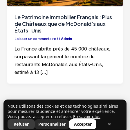
Le Patrimoine Immobilier Français : Plus
de Châteaux que de McDonald’s aux
États-Unis
Laisser un commentaire
/
/
Admin
La France abrite près de 45 000 châteaux,
surpassant largement le nombre de
restaurants McDonald’s aux États-Unis,
estimé à 13 […]
Nous utilisons des cookies et des technologies similaires
Copyright © 2026 ClubProprio |
Politique de
pour mesurer l’audience et améliorer votre expérience.
Vous pouvez accepter ou refuser.
En savoir plus
.
confidentialité
|
Conditions Générales d’Utilisation
|
Refuser
Personnaliser
Accepter
✕
Mentions légales