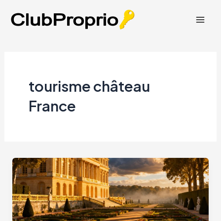
Aller
au
Mai
contenu
Men
tourisme château
France