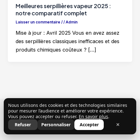
Meilleures serpillières vapeur 2025 :
notre comparatif complet
Laisser un commentaire
/
/
Admin
Mise à jour : Avril 2025 Vous en avez assez
des serpillières classiques inefficaces et des
produits chimiques coûteux ? […]
Nous utilisons des cookies et des technologies similaires
Copyright © 2026 ClubProprio |
Politique de
pour mesurer l’audience et améliorer votre expérience.
Vous pouvez accepter ou refuser.
En savoir plus
.
confidentialité
|
Conditions Générales d’Utilisation
|
Refuser
Personnaliser
Accepter
✕
Mentions légales