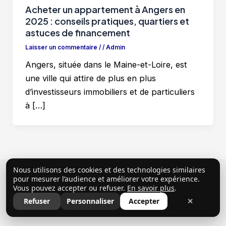
Acheter un appartement à Angers en
2025 : conseils pratiques, quartiers et
astuces de financement
Laisser un commentaire
/
/
Admin
Angers, située dans le Maine-et-Loire, est
une ville qui attire de plus en plus
d’investisseurs immobiliers et de particuliers
à […]
Nous utilisons des cookies et des technologies similaires
Copyright © 2026 ClubProprio |
Politique de
pour mesurer l’audience et améliorer votre expérience.
Vous pouvez accepter ou refuser.
En savoir plus
.
confidentialité
|
Conditions Générales d’Utilisation
|
Refuser
Personnaliser
Accepter
✕
Mentions légales