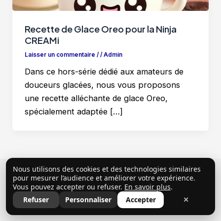
Recette de Glace Oreo pour la Ninja
CREAMi
Laisser un commentaire
/
/
Admin
Dans ce hors-série dédié aux amateurs de
douceurs glacées, nous vous proposons
une recette alléchante de glace Oreo,
spécialement adaptée […]
Nous utilisons des cookies et des technologies similaires
Copyright © 2026 ClubProprio |
Politique de
pour mesurer l’audience et améliorer votre expérience.
Vous pouvez accepter ou refuser.
En savoir plus
.
confidentialité
|
Conditions Générales d’Utilisation
|
Refuser
Personnaliser
Accepter
✕
Mentions légales