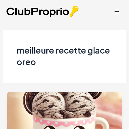
Aller
au
Mai
contenu
Men
meilleure recette glace
oreo