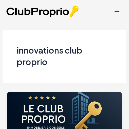
Aller
au
Mai
contenu
Men
innovations club
proprio