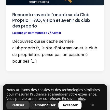
Rencontre avec le fondateur du Club
Proprio : FAQ, vision et avenir du club
des proprio
Laisser un commentaire
/
/
Admin
Découvrez qui se cache derrière
clubproprio.fr, le site d’information et le club
de propriétaire pensé par un passionné
pour des […]
Nous utilisons des cookies et des technologies similaires
Copyright © 2026 ClubProprio |
Politique de
pour mesurer l’audience et améliorer votre expérience.
Vous pouvez accepter ou refuser.
En savoir plus
.
confidentialité
|
Conditions Générales d’Utilisation
|
Refuser
Personnaliser
Accepter
✕
Mentions légales