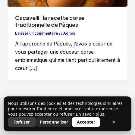
Cacavelli : la recette corse
traditionnelle de Pâques
Laisser un commentaire
/
/
Admin
À l’approche de Pâques, j’avais à cœur de
vous partager une douceur corse
emblématique qui me tient particulièrement à
cœur […]
Nous utilisons des cookies et des technologies similaires
Copyright © 2026 ClubProprio |
Politique de
pour mesurer l’audience et améliorer votre expérience.
Vous pouvez accepter ou refuser.
En savoir plus
.
confidentialité
|
Conditions Générales d’Utilisation
|
Refuser
Personnaliser
Accepter
✕
Mentions légales