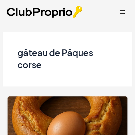
Aller
au
Mai
contenu
Men
gâteau de Pâques
corse