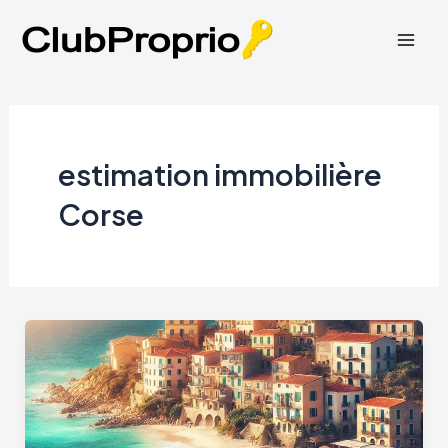
Aller
au
Mai
contenu
Men
estimation immobilière
Corse