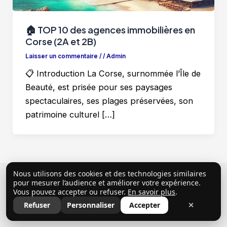
🏠 TOP 10 des agences immobilières en
Corse (2A et 2B)
Laisser un commentaire
/
/
Admin
📋 Introduction La Corse, surnommée l’Île de
Beauté, est prisée pour ses paysages
spectaculaires, ses plages préservées, son
patrimoine culturel […]
Nous utilisons des cookies et des technologies similaires
Copyright © 2026 ClubProprio |
Politique de
pour mesurer l’audience et améliorer votre expérience.
Vous pouvez accepter ou refuser.
En savoir plus
.
confidentialité
|
Conditions Générales d’Utilisation
|
Refuser
Personnaliser
Accepter
✕
Mentions légales