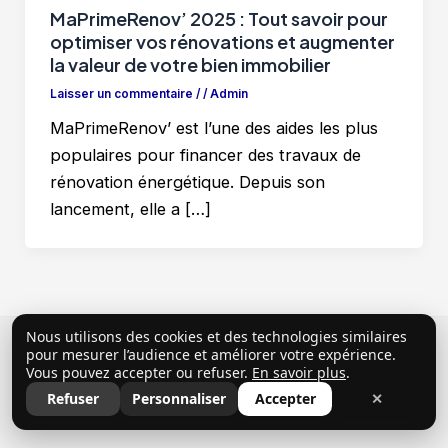
MaPrimeRenov’ 2025 : Tout savoir pour
optimiser vos rénovations et augmenter
la valeur de votre bien immobilier
Laisser un commentaire
/
/
Admin
MaPrimeRenov’ est l’une des aides les plus
populaires pour financer des travaux de
rénovation énergétique. Depuis son
lancement, elle a […]
Nous utilisons des cookies et des technologies similaires
Copyright © 2026 ClubProprio |
Politique de
pour mesurer l’audience et améliorer votre expérience.
Vous pouvez accepter ou refuser.
En savoir plus
.
confidentialité
|
Conditions Générales d’Utilisation
|
Refuser
Personnaliser
Accepter
✕
Mentions légales