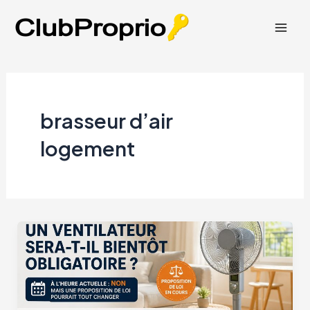
Aller
au
Mai
contenu
Men
brasseur d’air
logement