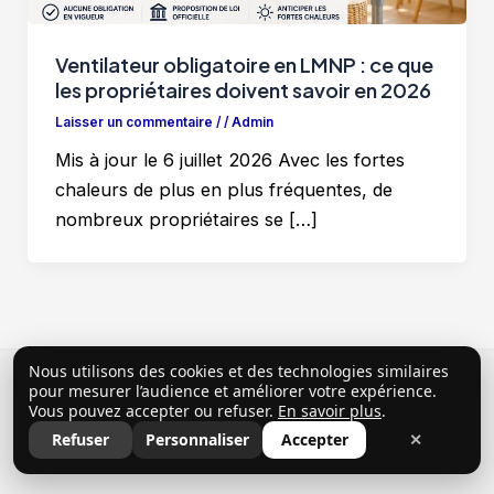
Ventilateur obligatoire en LMNP : ce que
les propriétaires doivent savoir en 2026
Laisser un commentaire
/
/
Admin
Mis à jour le 6 juillet 2026 Avec les fortes
chaleurs de plus en plus fréquentes, de
nombreux propriétaires se […]
Nous utilisons des cookies et des technologies similaires
Copyright © 2026 ClubProprio |
Politique de
pour mesurer l’audience et améliorer votre expérience.
Vous pouvez accepter ou refuser.
En savoir plus
.
confidentialité
|
Conditions Générales d’Utilisation
|
Refuser
Personnaliser
Accepter
✕
Mentions légales