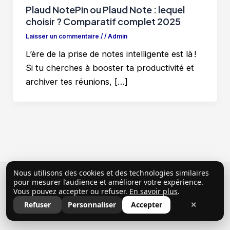
Plaud NotePin ou Plaud Note : lequel
choisir ? Comparatif complet 2025
Laisser un commentaire
/
/
Admin
L’ère de la prise de notes intelligente est là !
Si tu cherches à booster ta productivité et
archiver tes réunions, […]
Nous utilisons des cookies et des technologies similaires
Copyright © 2026 ClubProprio |
Politique de
pour mesurer l’audience et améliorer votre expérience.
Vous pouvez accepter ou refuser.
En savoir plus
.
confidentialité
|
Conditions Générales d’Utilisation
|
Refuser
Personnaliser
Accepter
✕
Mentions légales