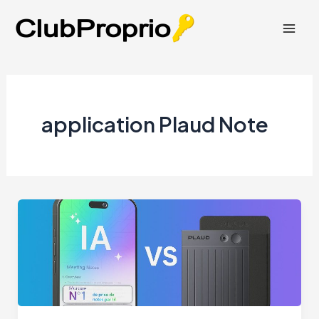
Aller
au
Mai
contenu
Men
application Plaud Note