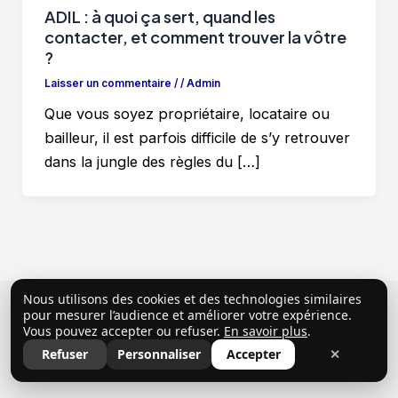
ADIL : à quoi ça sert, quand les
contacter, et comment trouver la vôtre
?
Laisser un commentaire
/
/
Admin
Que vous soyez propriétaire, locataire ou
bailleur, il est parfois difficile de s’y retrouver
dans la jungle des règles du […]
Nous utilisons des cookies et des technologies similaires
Copyright © 2026 ClubProprio |
Politique de
pour mesurer l’audience et améliorer votre expérience.
Vous pouvez accepter ou refuser.
En savoir plus
.
confidentialité
|
Conditions Générales d’Utilisation
|
Refuser
Personnaliser
Accepter
✕
Mentions légales