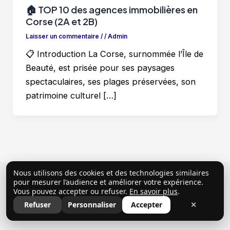
🏠 TOP 10 des agences immobilières en
Corse (2A et 2B)
Laisser un commentaire
/
/
Admin
📋 Introduction La Corse, surnommée l’Île de
Beauté, est prisée pour ses paysages
spectaculaires, ses plages préservées, son
patrimoine culturel […]
Nous utilisons des cookies et des technologies similaires
Copyright © 2026 ClubProprio |
Politique de
pour mesurer l’audience et améliorer votre expérience.
Vous pouvez accepter ou refuser.
En savoir plus
.
confidentialité
|
Conditions Générales d’Utilisation
|
Refuser
Personnaliser
Accepter
✕
Mentions légales