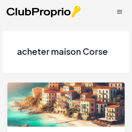
Aller
au
Mai
contenu
Men
acheter maison Corse