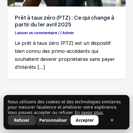
Prêt à taux zéro (PTZ) : Ce qui change à
partir du 1er avril 2025
Laisser un commentaire
/
/
Admin
Le prêt à taux zéro (PTZ) est un dispositif
bien connu des primo-accédants qui
souhaitent devenir propriétaires sans payer
d’intérêts […]
Nous utilisons des cookies et des technologies similaires
Copyright © 2026 ClubProprio |
Politique de
pour mesurer l’audience et améliorer votre expérience.
Vous pouvez accepter ou refuser.
En savoir plus
.
confidentialité
|
Conditions Générales d’Utilisation
|
Refuser
Personnaliser
Accepter
✕
Mentions légales