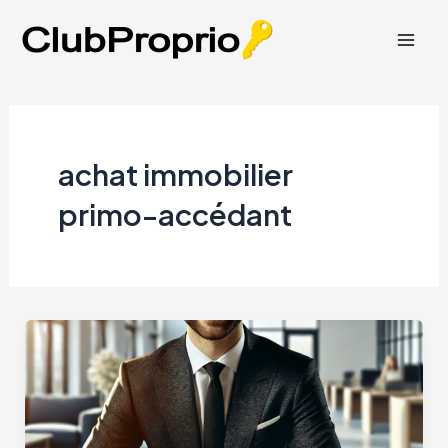
Aller
au
Mai
contenu
Men
achat immobilier
primo-accédant